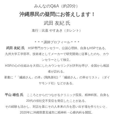
みんなのQ&A（約20分）
沖縄県民の疑問にお答えします！
武田 友紀 氏
進行：比嘉 やすあき（タレント）
＊＊＊講師プロフィール＊＊＊
武田 友紀 氏
HSP専門カウンセラー。公認心理師。自身もHSPである。
九州大学工学部卒。技術者としてメーカーで研究開発に従事したのち、カウ
ンセラーとして独立。
HSPの心の仕組みを大切にしたカウンセリングが評判を呼び、全国から相談
者が訪れる。
著書に『「繊細さん」の本』(飛鳥新社)『「繊細さん」の幸せリスト』（ダイ
ヤモンド社）などがある。
平山 雄也 氏
こころとからだつながるクリニック院長。精神科医。自身も
20代の頃社交不安症を発症したことがある。
その経験も活かし、対話を基にその人本来の力を思い出す場を作りたいと、
2020年に沖縄県豊見城市に精神科・心療内科を開院。